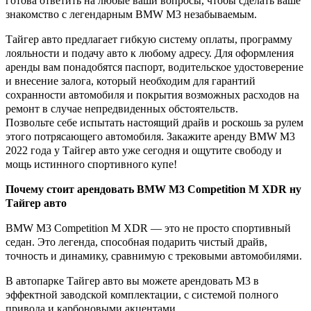
готова ответить на любые ваши вопросы, чтобы сделать ваше
знакомство с легендарным BMW M3 незабываемым.
Тайгер авто предлагает гибкую систему оплаты, программу
лояльности и подачу авто к любому адресу. Для оформления
аренды вам понадобятся паспорт, водительское удостоверение
и внесение залога, который необходим для гарантий
сохранности автомобиля и покрытия возможных расходов на
ремонт в случае непредвиденных обстоятельств.
Позвольте себе испытать настоящий драйв и роскошь за рулем
этого потрясающего автомобиля. Закажите аренду BMW M3
2022 года у Тайгер авто уже сегодня и ощутите свободу и
мощь истинного спортивного купе!
Почему стоит арендовать BMW M3 Competition M XDR ну
Тайгер авто
BMW M3 Competition M XDR — это не просто спортивный
седан. Это легенда, способная подарить чистый драйв,
точность и динамику, сравнимую с трековыми автомобилями.
В автопарке Тайгер авто вы можете арендовать M3 в
эффектной заводской комплектации, с системой полного
привода и карбоновыми акцентами.