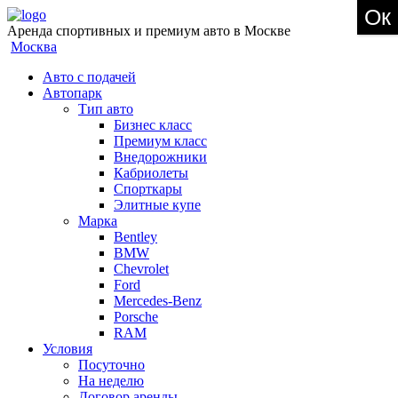
Ок
Аренда спортивных и премиум авто в Москве
Москва
Авто с подачей
Автопарк
Тип авто
Бизнес класс
Премиум класс
Внедорожники
Кабриолеты
Спорткары
Элитные купе
Марка
Bentley
BMW
Chevrolet
Ford
Mercedes-Benz
Porsche
RAM
Условия
Посуточно
На неделю
Договор аренды