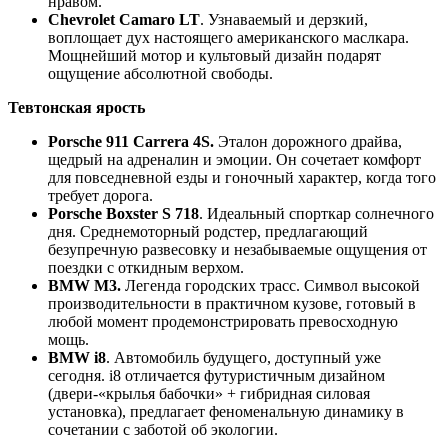
нравом.
Chevrolet Camaro LT
. Узнаваемый и дерзкий,
воплощает дух настоящего американского маслкара.
Мощнейший мотор и культовый дизайн подарят
ощущение абсолютной свободы.
Тевтонская ярость
Porsche 911 Carrera 4S.
Эталон дорожного драйва,
щедрый на адреналин и эмоции. Он сочетает комфорт
для повседневной езды и гоночный характер, когда того
требует дорога.
Porsche Boxster S 718
. Идеальный спорткар солнечного
дня. Среднемоторный родстер, предлагающий
безупречную развесовку и незабываемые ощущения от
поездки с откидным верхом.
BMW M3.
Легенда городских трасс. Символ высокой
производительности в практичном кузове, готовый в
любой момент продемонстрировать превосходную
мощь.
BMW i8
. Автомобиль будущего, доступный уже
сегодня. i8 отличается футуристичным дизайном
(двери-«крылья бабочки» + гибридная силовая
установка), предлагает феноменальную динамику в
сочетании с заботой об экологии.