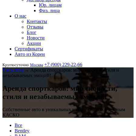
Юр. лицам
Физ. лица
О нас
Контакты
Отзывы
Блог
Новости
Акции
Сертификаты
Авто из Кореи
+7 (900) 229-22-66
Круглосуточно
Москва
Тигр авто
→
Аренда спорткаров: мир скорости, стиля и
незабываемых эмоций!
Аренда спорткаров: мир скорости,
стиля и незабываемых эмоций!
Собственные авто в уникальных комплектациях с полным
КАСКО
Все
Bentley